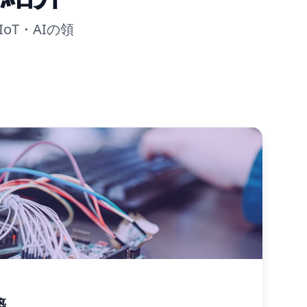
oT・AIの領
築