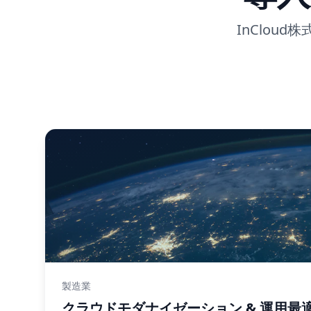
InClou
製造業
クラウドモダナイゼーション & 運用最